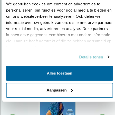
We gebruiken cookies om content en advertenties te 
personaliseren, om functies voor social media te bieden en 
om ons websiteverkeer te analyseren. Ook delen we 
Op de hoogte blijven?
informatie over uw gebruik van onze site met onze partners 
Meld je aan en ontvang nieuws, inspiratie, acties en tips
voor social media, adverteren en analyse. Deze partners 
over vogels en activiteiten van Vogelbescherming.
kunnen deze gegevens combineren met andere informatie 
die u aan ze heeft verstrekt of die ze hebben verzameld op 
AANMELDEN VOGELNIEUWS
basis van uw gebruik van hun services.
Details tonen
Volg ons via social media
Alles toestaan
Aanpassen