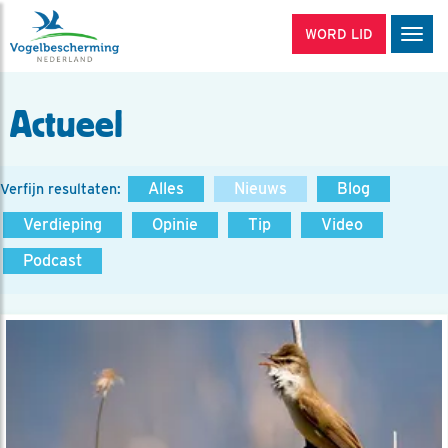
WORD LID
Men
Actueel
Alles
Nieuws
Blog
Verfijn resultaten:
Verdieping
Opinie
Tip
Video
Podcast