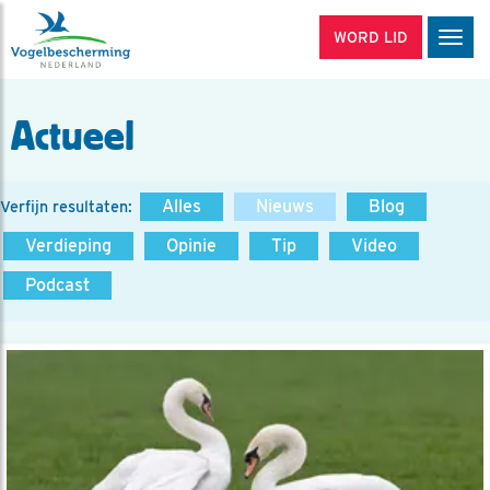
WORD LID
Men
Actueel
Alles
Nieuws
Blog
Verfijn resultaten:
Verdieping
Opinie
Tip
Video
Podcast