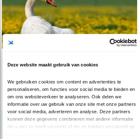
Nieuws
Deze website maakt gebruik van cookies
Gruwelijke zwanenmoord
21.03.16
Uitzendingen over zwanen
We gebruiken cookies om content en advertenties te 
personaliseren, om functies voor social media te bieden en 
om ons websiteverkeer te analyseren. Ook delen we 
lees meer
informatie over uw gebruik van onze site met onze partners 
voor social media, adverteren en analyse. Deze partners 
kunnen deze gegevens combineren met andere informatie 
die u aan ze heeft verstrekt of die ze hebben verzameld op 
basis van uw gebruik van hun services.