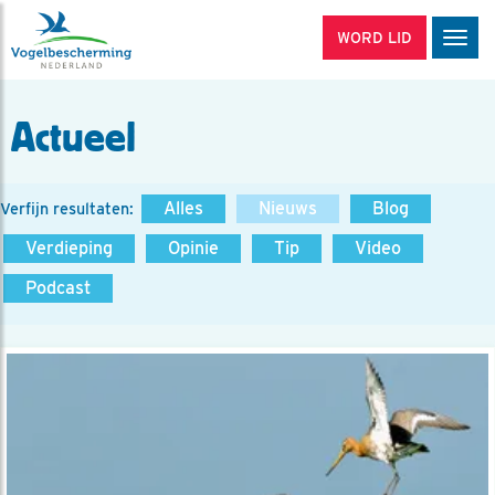
WORD LID
Men
Actueel
Alles
Nieuws
Blog
Verfijn resultaten:
Verdieping
Opinie
Tip
Video
Podcast