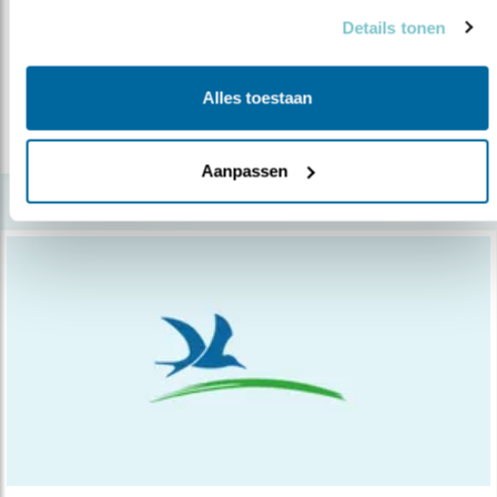
natuurrege..
Details tonen
08.12.15
De Tweede Kamer heeft zojuist een motie
aangenomen waarin ze zich uitspreek..
Alles toestaan
lees meer
Aanpassen