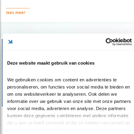
lees meer
Deze website maakt gebruik van cookies
We gebruiken cookies om content en advertenties te 
personaliseren, om functies voor social media te bieden en 
om ons websiteverkeer te analyseren. Ook delen we 
informatie over uw gebruik van onze site met onze partners 
voor social media, adverteren en analyse. Deze partners 
kunnen deze gegevens combineren met andere informatie 
Nieuws
die u aan ze heeft verstrekt of die ze hebben verzameld op 
Tweede Kamer: behoud Europese
basis van uw gebruik van hun services.