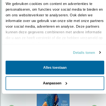
We gebruiken cookies om content en advertenties te 
personaliseren, om functies voor social media te bieden en 
om ons websiteverkeer te analyseren. Ook delen we 
Op de hoogte blijven?
informatie over uw gebruik van onze site met onze partners 
Meld je aan en ontvang nieuws, inspiratie, acties en tips
voor social media, adverteren en analyse. Deze partners 
over vogels en activiteiten van Vogelbescherming.
kunnen deze gegevens combineren met andere informatie 
die u aan ze heeft verstrekt of die ze hebben verzameld op 
AANMELDEN VOGELNIEUWS
basis van uw gebruik van hun services.
Details tonen
Volg ons via social media
Alles toestaan
Aanpassen