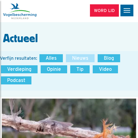
WORD LID
Men
Actueel
Alles
Nieuws
Blog
Verfijn resultaten:
Verdieping
Opinie
Tip
Video
Podcast