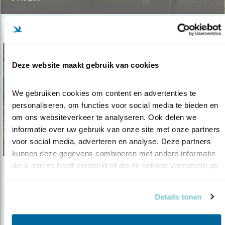
Deze website maakt gebruik van cookies
We gebruiken cookies om content en advertenties te 
personaliseren, om functies voor social media te bieden en 
om ons websiteverkeer te analyseren. Ook delen we 
informatie over uw gebruik van onze site met onze partners 
voor social media, adverteren en analyse. Deze partners 
kunnen deze gegevens combineren met andere informatie 
die u aan ze heeft verstrekt of die ze hebben verzameld op 
Nieuws
basis van uw gebruik van hun services.
Bosuilen bij Beleef de Lente
Details tonen
01.03.16
De populaire webcams van Beleef de Lente
zijn natuurlijk fantastisch om naa..