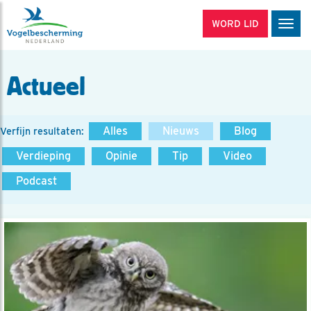
WORD LID
Men
Actueel
Alles
Nieuws
Blog
Verfijn resultaten:
Verdieping
Opinie
Tip
Video
Podcast