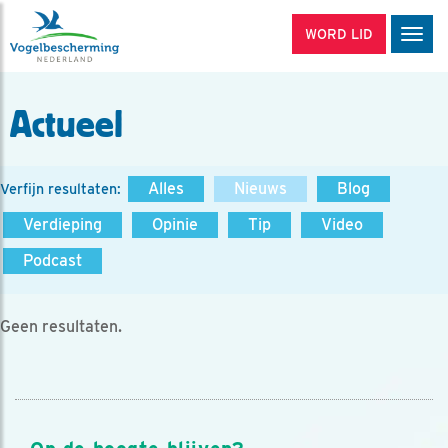
WORD LID
Men
Actueel
Alles
Nieuws
Blog
Verfijn resultaten:
Verdieping
Opinie
Tip
Video
Podcast
Geen resultaten.