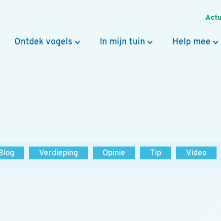
Actu
Ontdek vogels
In mijn tuin
Help mee
Blog
Verdieping
Opinie
Tip
Video