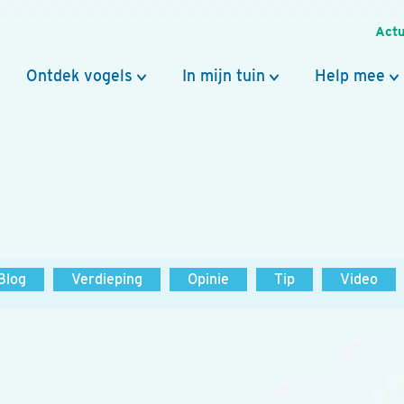
Actu
Ontdek vogels
In mijn tuin
Help mee
Blog
Verdieping
Opinie
Tip
Video