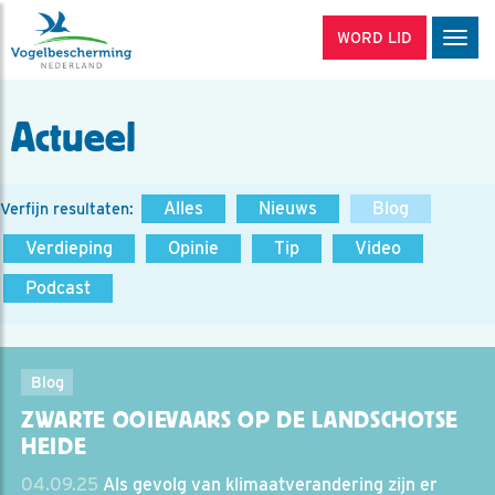
WORD LID
Men
Actueel
Alles
Nieuws
Blog
Verfijn resultaten:
Verdieping
Opinie
Tip
Video
Podcast
Blog
ZWARTE OOIEVAARS OP DE LANDSCHOTSE
HEIDE
04.09.25
Als gevolg van klimaatverandering zijn er