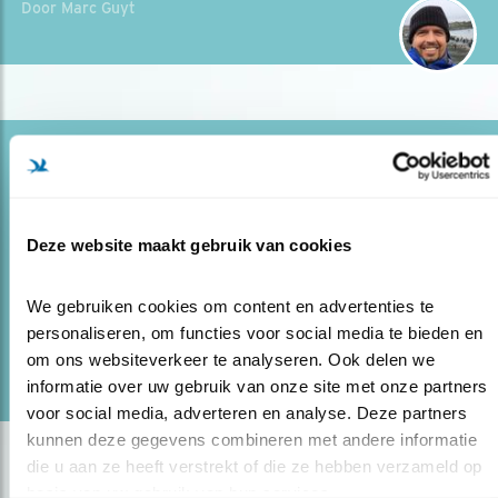
Door Marc Guyt
Blog
EEN AVOND MET... DE ZWARTE OOIEVAAR
19.08.20
Galloway-runderen assisteren onbedoeld de
Deze website maakt gebruik van cookies
fotograaf.
We gebruiken cookies om content en advertenties te 
personaliseren, om functies voor social media te bieden en 
lees meer
om ons websiteverkeer te analyseren. Ook delen we 
Door Ruwan Aluvihare
informatie over uw gebruik van onze site met onze partners 
voor social media, adverteren en analyse. Deze partners 
kunnen deze gegevens combineren met andere informatie 
die u aan ze heeft verstrekt of die ze hebben verzameld op 
basis van uw gebruik van hun services.