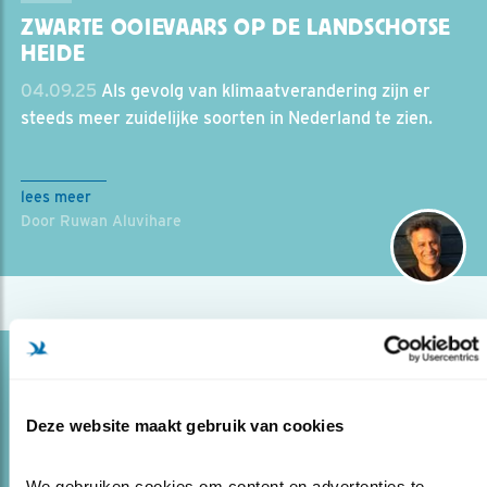
ZWARTE OOIEVAARS OP DE LANDSCHOTSE
HEIDE
04.09.25
Als gevolg van klimaatverandering zijn er
steeds meer zuidelijke soorten in Nederland te zien.
lees meer
Door Ruwan Aluvihare
Blog
EEN RUSTIGE MEIMAAND
Deze website maakt gebruik van cookies
25.06.25
Mei leverde geen topfoto’s, maar Ruwan
heeft toch een aantal leuke vogelmomenten beleefd.
We gebruiken cookies om content en advertenties te 