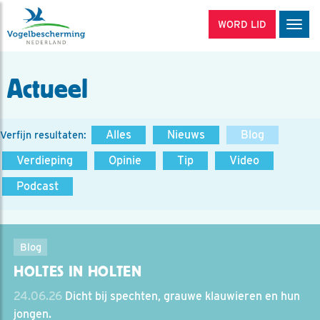
WORD LID
Men
Actueel
Alles
Nieuws
Blog
Verfijn resultaten:
Verdieping
Opinie
Tip
Video
Podcast
Blog
HOLTES IN HOLTEN
24.06.26
Dicht bij spechten, grauwe klauwieren en hun
jongen.