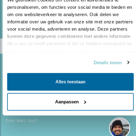
personaliseren, om functies voor social media te bieden en 
om ons websiteverkeer te analyseren. Ook delen we 
lees meer
informatie over uw gebruik van onze site met onze partners 
Door Ruwan Aluvihare
voor social media, adverteren en analyse. Deze partners 
kunnen deze gegevens combineren met andere informatie 
die u aan ze heeft verstrekt of die ze hebben verzameld op 
basis van uw gebruik van hun services.
Details tonen
Blog
DE KOLIBRIE-TUIN VAN TONY NUNNERY
Alles toestaan
28.05.25
In Ecuador kreeg Marc Guyt een black out:
zoveel kolibries en zó moeilijk te herkennen.
Aanpassen
lees meer
Door Marc Guyt