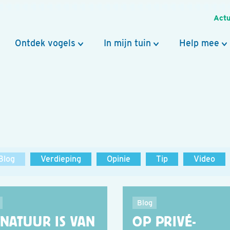
Actu
Ontdek vogels
In mijn tuin
Help mee
Blog
Verdieping
Opinie
Tip
Video
Blog
 NATUUR IS VAN
OP PRIVÉ-