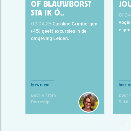
OF BLAUWBORST
JO
STA IK Ó..
01.04
vogel
02.04.26
Caroline Grimbergen
eigenl
(45) geeft excursies in de
omgeving Leiden.
lees meer
lees 
Door Kirsten
Door 
Dorrestijn
Sidab