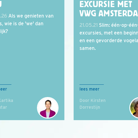
U
EXCURSIE MET
VWG AMSTERD
.26
Als we genieten van
s, wie is de 'we' dan
21.05.21
Slim: één-op-één
ijk?
excursies, met een begin
en een gevorderde vogel
samen.
meer
lees meer
Kartika
Door Kirsten
utar
Dorrestijn