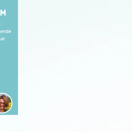
AM
-
nende
aar