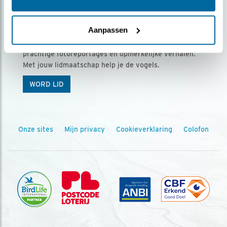
Ontvang 5 x Vogels voor € 36,00 per jaar
Aanpassen
Vogels is het tijdschrift voor onze leden, met
prachtige fotoreportages en opmerkelijke verhalen.
Met jouw lidmaatschap help je de vogels.
WORD LID
Onze sites
Mijn privacy
Cookieverklaring
Colofon