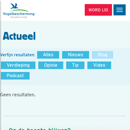
WORD LID
Men
Actueel
Alles
Nieuws
Blog
Verfijn resultaten:
Verdieping
Opinie
Tip
Video
Podcast
Geen resultaten.