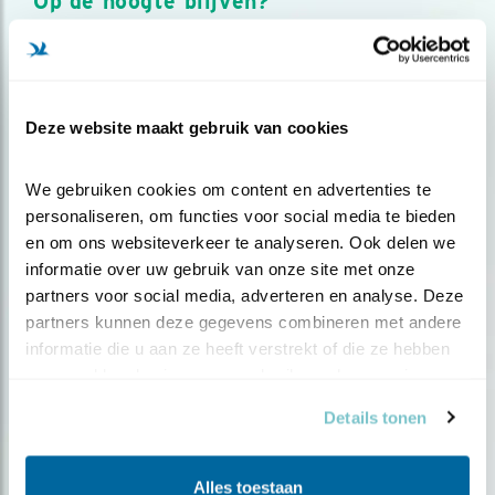
Op de hoogte blijven?
Meld je aan en ontvang nieuws, inspiratie, acties en tips
over vogels en activiteiten van Vogelbescherming.
AANMELDEN VOGELNIEUWS
Deze website maakt gebruik van cookies
Volg ons via social media
We gebruiken cookies om content en advertenties te 
personaliseren, om functies voor social media te bieden 
en om ons websiteverkeer te analyseren. Ook delen we 
informatie over uw gebruik van onze site met onze 
partners voor social media, adverteren en analyse. Deze 
partners kunnen deze gegevens combineren met andere 
informatie die u aan ze heeft verstrekt of die ze hebben 
verzameld op basis van uw gebruik van hun services.
Details tonen
Alles toestaan