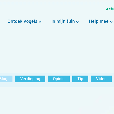
Actu
Ontdek vogels
In mijn tuin
Help mee
Blog
Verdieping
Opinie
Tip
Video