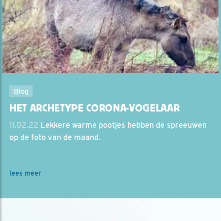
Blog
HET ARCHETYPE CORONA-VOGELAAR
11.02.22
Lekkere warme pootjes hebben de spreeuwen
op de foto van de maand.
lees meer