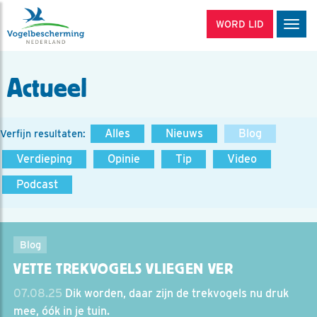
WORD LID
Men
Actueel
Alles
Nieuws
Blog
Verfijn resultaten:
Verdieping
Opinie
Tip
Video
Podcast
Blog
VETTE TREKVOGELS VLIEGEN VER
07.08.25
Dik worden, daar zijn de trekvogels nu druk
mee, óók in je tuin.