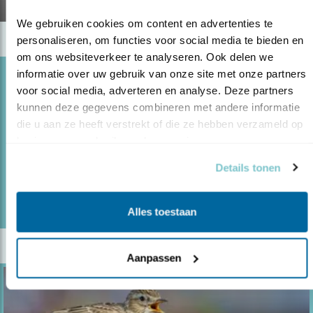
We gebruiken cookies om content en advertenties te 
personaliseren, om functies voor social media te bieden en 
om ons websiteverkeer te analyseren. Ook delen we 
informatie over uw gebruik van onze site met onze partners 
Blog
voor social media, adverteren en analyse. Deze partners 
BRABANT EEN THUIS VOOR DE HUISMUS
kunnen deze gegevens combineren met andere informatie 
die u aan ze heeft verstrekt of die ze hebben verzameld op 
19.11.20
Natuurinclusief bouwen helpt de huismus.
basis van uw gebruik van hun services.
Details tonen
lees meer
Door Marieke Dijksman
Alles toestaan
Aanpassen