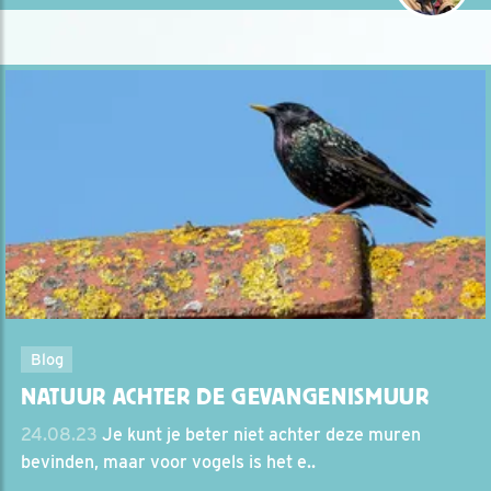
Blog
NATUUR ACHTER DE GEVANGENISMUUR
24.08.23
Je kunt je beter niet achter deze muren
bevinden, maar voor vogels is het e..