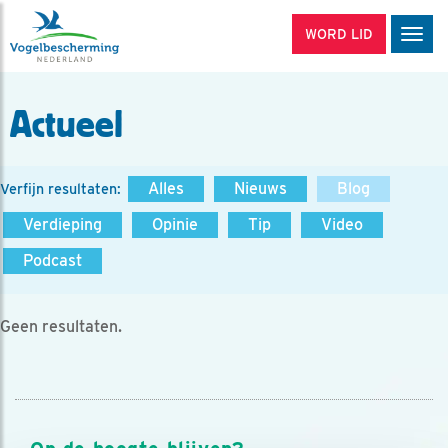
WORD LID
Men
Actueel
Alles
Nieuws
Blog
Verfijn resultaten:
Verdieping
Opinie
Tip
Video
Podcast
Geen resultaten.