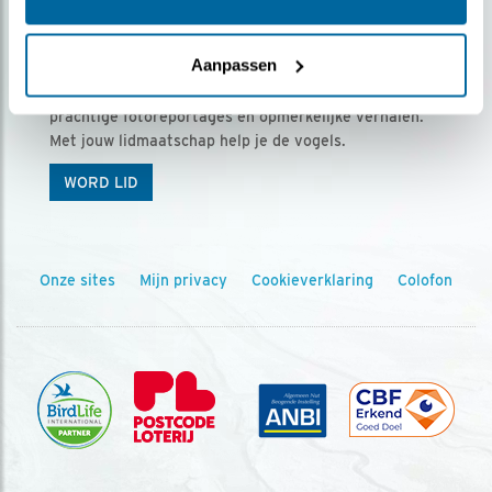
Ontvang 5 x Vogels voor € 36,00 per jaar
Aanpassen
Vogels is het tijdschrift voor onze leden, met
prachtige fotoreportages en opmerkelijke verhalen.
Met jouw lidmaatschap help je de vogels.
WORD LID
Onze sites
Mijn privacy
Cookieverklaring
Colofon