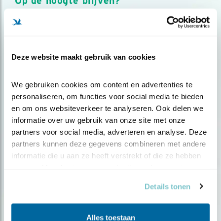
Op de hoogte blijven?
Meld je aan en ontvang nieuws, inspiratie, acties en tips
over vogels en activiteiten van Vogelbescherming.
AANMELDEN VOGELNIEUWS
Deze website maakt gebruik van cookies
Volg ons via social media
We gebruiken cookies om content en advertenties te 
personaliseren, om functies voor social media te bieden 
en om ons websiteverkeer te analyseren. Ook delen we 
informatie over uw gebruik van onze site met onze 
partners voor social media, adverteren en analyse. Deze 
partners kunnen deze gegevens combineren met andere 
informatie die u aan ze heeft verstrekt of die ze hebben 
verzameld op basis van uw gebruik van hun services.
Details tonen
Alles toestaan