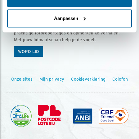
Ontvang 5 x Vogels voor € 36,00 per jaar
Aanpassen
Vogels is het tijdschrift voor onze leden, met
prachtige fotoreportages en opmerkelijke verhalen.
Met jouw lidmaatschap help je de vogels.
WORD LID
Onze sites
Mijn privacy
Cookieverklaring
Colofon