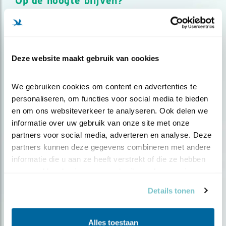
Op de hoogte blijven?
Meld je aan en ontvang nieuws, inspiratie, acties en tips
over vogels en activiteiten van Vogelbescherming.
AANMELDEN VOGELNIEUWS
Deze website maakt gebruik van cookies
Volg ons via social media
We gebruiken cookies om content en advertenties te 
personaliseren, om functies voor social media te bieden 
en om ons websiteverkeer te analyseren. Ook delen we 
informatie over uw gebruik van onze site met onze 
partners voor social media, adverteren en analyse. Deze 
partners kunnen deze gegevens combineren met andere 
informatie die u aan ze heeft verstrekt of die ze hebben 
verzameld op basis van uw gebruik van hun services.
Details tonen
Alles toestaan