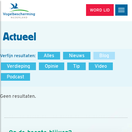
WORD LID
Men
Actueel
Alles
Nieuws
Blog
Verfijn resultaten:
Verdieping
Opinie
Tip
Video
Podcast
Geen resultaten.