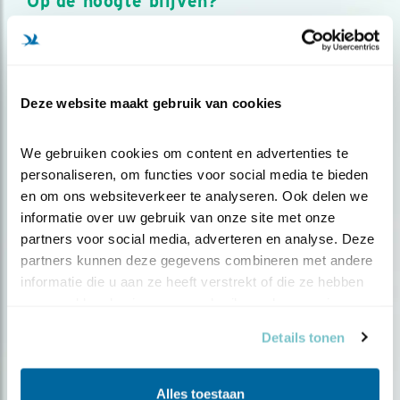
Op de hoogte blijven?
Meld je aan en ontvang nieuws, inspiratie, acties en tips
over vogels en activiteiten van Vogelbescherming.
AANMELDEN VOGELNIEUWS
Deze website maakt gebruik van cookies
Volg ons via social media
We gebruiken cookies om content en advertenties te 
personaliseren, om functies voor social media te bieden 
en om ons websiteverkeer te analyseren. Ook delen we 
informatie over uw gebruik van onze site met onze 
partners voor social media, adverteren en analyse. Deze 
partners kunnen deze gegevens combineren met andere 
informatie die u aan ze heeft verstrekt of die ze hebben 
verzameld op basis van uw gebruik van hun services.
Details tonen
Alles toestaan