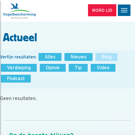
WORD LID
Men
Actueel
Alles
Nieuws
Blog
Verfijn resultaten:
Verdieping
Opinie
Tip
Video
Podcast
Geen resultaten.