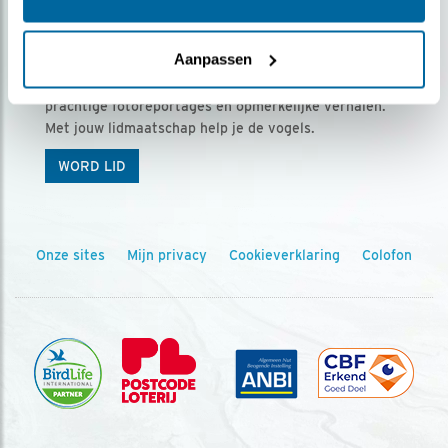
Ontvang 5 x Vogels voor € 36,00 per jaar
Aanpassen
Vogels is het tijdschrift voor onze leden, met
prachtige fotoreportages en opmerkelijke verhalen.
Met jouw lidmaatschap help je de vogels.
WORD LID
Onze sites
Mijn privacy
Cookieverklaring
Colofon