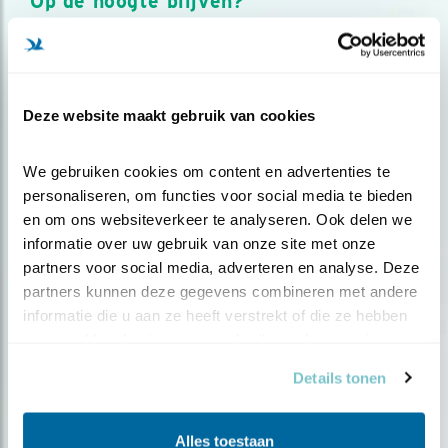
Op de hoogte blijven?
Meld je aan en ontvang nieuws, inspiratie, acties en tips
over vogels en activiteiten van Vogelbescherming.
AANMELDEN VOGELNIEUWS
Deze website maakt gebruik van cookies
Volg ons via social media
We gebruiken cookies om content en advertenties te 
personaliseren, om functies voor social media te bieden 
en om ons websiteverkeer te analyseren. Ook delen we 
informatie over uw gebruik van onze site met onze 
partners voor social media, adverteren en analyse. Deze 
partners kunnen deze gegevens combineren met andere 
informatie die u aan ze heeft verstrekt of die ze hebben 
verzameld op basis van uw gebruik van hun services.
Details tonen
Alles toestaan