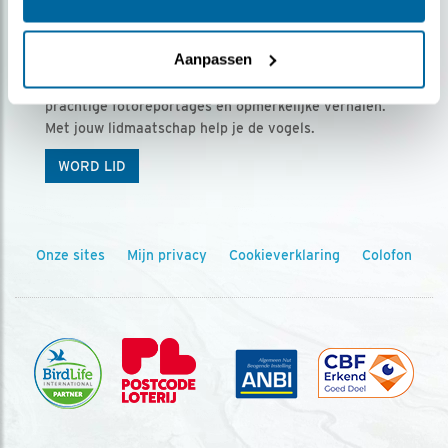
Ontvang 5 x Vogels voor € 36,00 per jaar
Aanpassen
Vogels is het tijdschrift voor onze leden, met
prachtige fotoreportages en opmerkelijke verhalen.
Met jouw lidmaatschap help je de vogels.
WORD LID
Onze sites
Mijn privacy
Cookieverklaring
Colofon