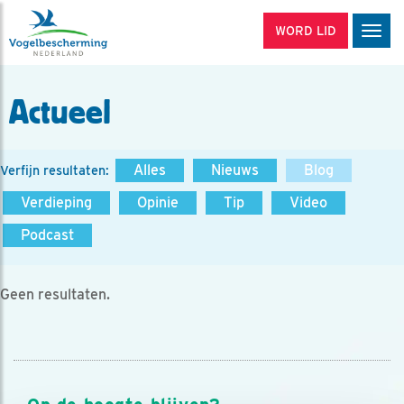
WORD LID
Men
Actueel
Alles
Nieuws
Blog
Verfijn resultaten:
Verdieping
Opinie
Tip
Video
Podcast
Geen resultaten.