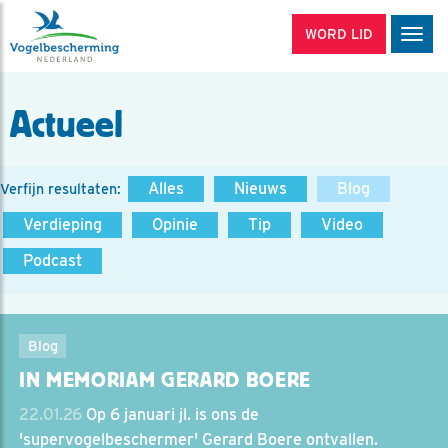
WORD LID
Men
Actueel
Alles
Nieuws
Blog
Verfijn resultaten:
Verdieping
Opinie
Tip
Video
Podcast
Blog
IN MEMORIAM GERARD BOERE
22.01.26
Op 6 januari jl. is ons de
'supervogelbeschermer' Gerard Boere ontvallen.