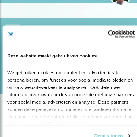
Blog
INTERVIEW MET JAN BENOIST
15.02.19
Gouden Lepelaar winnaar in 2018.
Deze website maakt gebruik van cookies
lees meer
We gebruiken cookies om content en advertenties te 
Door Hans Peeters
personaliseren, om functies voor social media te bieden en 
om ons websiteverkeer te analyseren. Ook delen we 
informatie over uw gebruik van onze site met onze partners 
voor social media, adverteren en analyse. Deze partners 
kunnen deze gegevens combineren met andere informatie 
die u aan ze heeft verstrekt of die ze hebben verzameld op 
basis van uw gebruik van hun services.
Details tonen