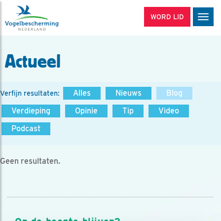
WORD LID
Men
Actueel
Alles
Nieuws
Blog
Verfijn resultaten:
Verdieping
Opinie
Tip
Video
Podcast
Geen resultaten.