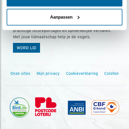
Ontvang 5 x Vogels voor € 36,00 per jaar
Aanpassen
Vogels is het tijdschrift voor onze leden, met
prachtige fotoreportages en opmerkelijke verhalen.
Met jouw lidmaatschap help je de vogels.
WORD LID
Onze sites
Mijn privacy
Cookieverklaring
Colofon