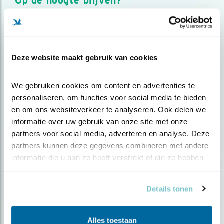
Op de hoogte blijven?
Meld je aan en ontvang nieuws, inspiratie, acties en tips
over vogels en activiteiten van Vogelbescherming.
AANMELDEN VOGELNIEUWS
Deze website maakt gebruik van cookies
Volg ons via social media
We gebruiken cookies om content en advertenties te 
personaliseren, om functies voor social media te bieden 
en om ons websiteverkeer te analyseren. Ook delen we 
informatie over uw gebruik van onze site met onze 
partners voor social media, adverteren en analyse. Deze 
partners kunnen deze gegevens combineren met andere 
informatie die u aan ze heeft verstrekt of die ze hebben 
verzameld op basis van uw gebruik van hun services.
Details tonen
Alles toestaan