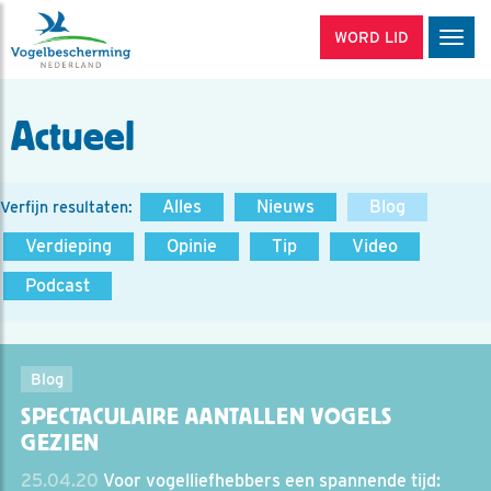
WORD LID
Men
Actueel
Alles
Nieuws
Blog
Verfijn resultaten:
Verdieping
Opinie
Tip
Video
Podcast
Blog
SPECTACULAIRE AANTALLEN VOGELS
GEZIEN
25.04.20
Voor vogelliefhebbers een spannende tijd: