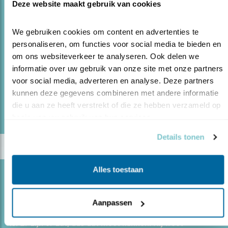
OVER EEN ZEEAREND EN EEN ZEEHOND
Deze website maakt gebruik van cookies
07.12.20
Drie zeearenden en elf raven die een zeehond
We gebruiken cookies om content en advertenties te 
opeten, dat maak je ook niet vaak mee. Na drie dagen
personaliseren, om functies voor social media te bieden en 
was het dier schoon op. Cees Witkamp ziet het voor zijn
om ons websiteverkeer te analyseren. Ook delen we 
ogen gebeuren in Estland.
informatie over uw gebruik van onze site met onze partners 
voor social media, adverteren en analyse. Deze partners 
kunnen deze gegevens combineren met andere informatie 
lees meer
die u aan ze heeft verstrekt of die ze hebben verzameld op 
Door Cees Witkamp
basis van uw gebruik van hun services.
Details tonen
Alles toestaan
Blog
OERALUIL: ER RUST GEEN ZEGEN OP
Aanpassen
17.11.20
Een oeraluil wil Cees zien, nu hij toch in Estland
is. Er zijn er zat, dus dat moet kunnen. Hij weet