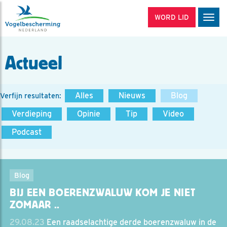
WORD LID
Men
Actueel
Alles
Nieuws
Blog
Verfijn resultaten:
Verdieping
Opinie
Tip
Video
Podcast
Blog
BIJ EEN BOERENZWALUW KOM JE NIET
ZOMAAR ..
29.08.23
Een raadselachtige derde boerenzwaluw in de