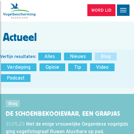
WORD LID
Men
Actueel
Alles
Nieuws
Blog
Verfijn resultaten:
Verdieping
Opinie
Tip
Video
Podcast
Blog
DE SCHOENBEK­OOIEVAAR, EEN GRAPJAS
31.05.23
Met de enige vrouwelijke Oegandese vogelgids
ging vogelfotograaf Ruwan Aluvihare op pad.