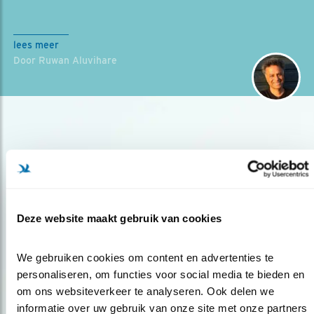
lees meer
Door Ruwan Aluvihare
Deze website maakt gebruik van cookies
Op de hoogte blijven?
Meld je aan en ontvang nieuws, inspiratie, acties en tips
We gebruiken cookies om content en advertenties te 
over vogels en activiteiten van Vogelbescherming.
personaliseren, om functies voor social media te bieden en 
om ons websiteverkeer te analyseren. Ook delen we 
AANMELDEN VOGELNIEUWS
informatie over uw gebruik van onze site met onze partners 