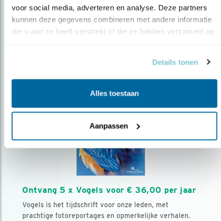
voor social media, adverteren en analyse. Deze partners 
kunnen deze gegevens combineren met andere informatie 
Volg ons via social media
die u aan ze heeft verstrekt of die ze hebben verzameld op 
basis van uw gebruik van hun services.
Details tonen
Alles toestaan
Aanpassen
Ontvang 5 x Vogels voor € 36,00 per jaar
Vogels is het tijdschrift voor onze leden, met
prachtige fotoreportages en opmerkelijke verhalen.