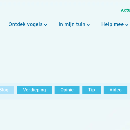
Actu
Ontdek vogels
In mijn tuin
Help mee
Blog
Verdieping
Opinie
Tip
Video