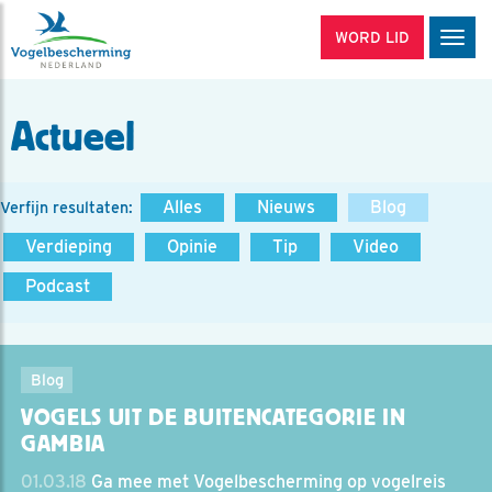
WORD LID
Men
Actueel
Alles
Nieuws
Blog
Verfijn resultaten:
Verdieping
Opinie
Tip
Video
Podcast
Blog
VOGELS UIT DE BUITENCATEGORIE IN
GAMBIA
01.03.18
Ga mee met Vogelbescherming op vogelreis