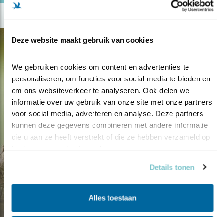
Deze website maakt gebruik van cookies
We gebruiken cookies om content en advertenties te 
personaliseren, om functies voor social media te bieden en 
om ons websiteverkeer te analyseren. Ook delen we 
informatie over uw gebruik van onze site met onze partners 
voor social media, adverteren en analyse. Deze partners 
kunnen deze gegevens combineren met andere informatie 
die u aan ze heeft verstrekt of die ze hebben verzameld op 
basis van uw gebruik van hun services.
Details tonen
Blog
MET KLAAS MEE NAAR
Alles toestaan