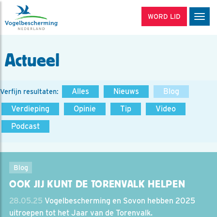
WORD LID
Men
Actueel
Alles
Nieuws
Blog
Verfijn resultaten:
Verdieping
Opinie
Tip
Video
Podcast
Blog
OOK JIJ KUNT DE TORENVALK HELPEN
28.05.25
Vogelbescherming en Sovon hebben 2025
uitroepen tot het Jaar van de Torenvalk.