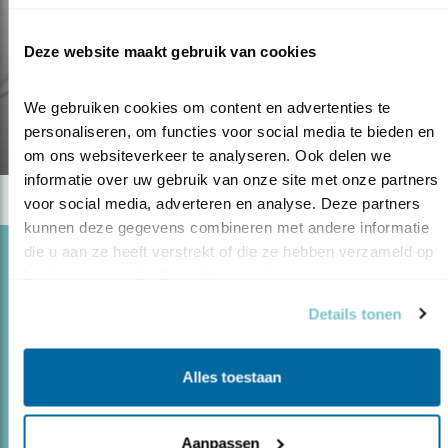
Deze website maakt gebruik van cookies
Blog
HOBBY?
We gebruiken cookies om content en advertenties te 
personaliseren, om functies voor social media te bieden en 
03.09.20
om ons websiteverkeer te analyseren. Ook delen we 
informatie over uw gebruik van onze site met onze partners 
voor social media, adverteren en analyse. Deze partners 
kunnen deze gegevens combineren met andere informatie 
die u aan ze heeft verstrekt of die ze hebben verzameld op 
Blog
basis van uw gebruik van hun services.
SPECTACULAIRE AANTALLEN VOGELS
GEZIEN
Details tonen
25.04.20
Voor vogelliefhebbers een spannende tijd:
het voorjaar.
Alles toestaan
Aanpassen
lees meer