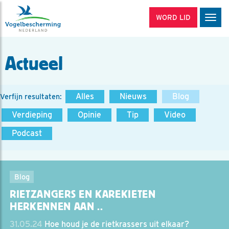
WORD LID
Men
Actueel
Alles
Nieuws
Blog
Verfijn resultaten:
Verdieping
Opinie
Tip
Video
Podcast
Blog
RIETZANGERS EN KAREKIETEN
HERKENNEN AAN ..
31.05.24
Hoe houd je de rietkrassers uit elkaar?