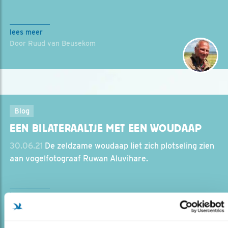
lees meer
Door Ruud van Beusekom
Blog
EEN BILATERAALTJE MET EEN WOUDAAP
30.06.21
De zeldzame woudaap liet zich plotseling zien
aan vogelfotograaf Ruwan Aluvihare.
lees meer
Door Ruwan Aluvihare