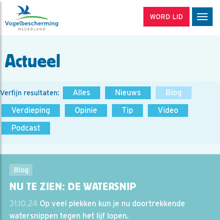
WORD LID
Men
Actueel
Alles
Nieuws
Blog
Verfijn resultaten:
Verdieping
Opinie
Tip
Video
Podcast
Blog
NU TE ZIEN: DE WATERSNIP
31.10.24
Op veel plekken kun je nu doortrekkende
watersnippen tegen het lijf lopen.