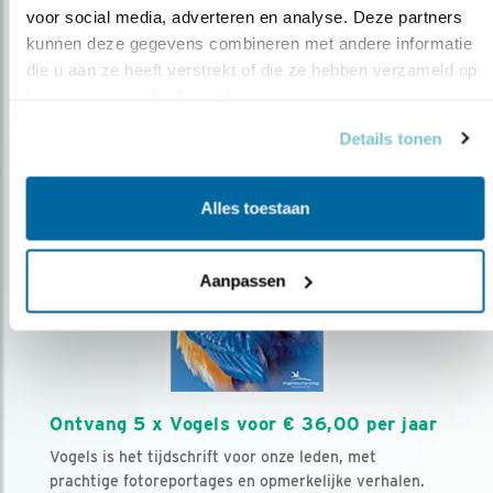
voor social media, adverteren en analyse. Deze partners 
kunnen deze gegevens combineren met andere informatie 
Volg ons via social media
die u aan ze heeft verstrekt of die ze hebben verzameld op 
basis van uw gebruik van hun services.
Details tonen
Alles toestaan
Aanpassen
Ontvang 5 x Vogels voor € 36,00 per jaar
Vogels is het tijdschrift voor onze leden, met
prachtige fotoreportages en opmerkelijke verhalen.