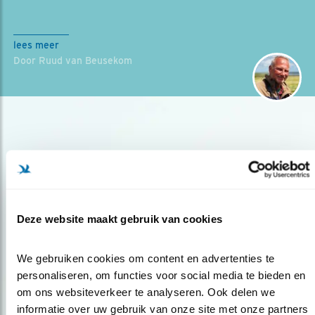
lees meer
Door Ruud van Beusekom
Deze website maakt gebruik van cookies
Op de hoogte blijven?
Meld je aan en ontvang nieuws, inspiratie, acties en tips
We gebruiken cookies om content en advertenties te 
over vogels en activiteiten van Vogelbescherming.
personaliseren, om functies voor social media te bieden en 
om ons websiteverkeer te analyseren. Ook delen we 
AANMELDEN VOGELNIEUWS
informatie over uw gebruik van onze site met onze partners 