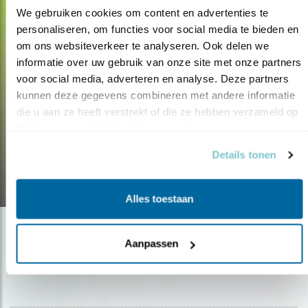
We gebruiken cookies om content en advertenties te 
personaliseren, om functies voor social media te bieden en 
om ons websiteverkeer te analyseren. Ook delen we 
informatie over uw gebruik van onze site met onze partners 
voor social media, adverteren en analyse. Deze partners 
kunnen deze gegevens combineren met andere informatie 
Blog
die u aan ze heeft verstrekt of die ze hebben verzameld op 
MEER VOGELS OP
basis van uw gebruik van hun services.
GOLFBANEN
Details tonen
30.10.19
Alles toestaan
Aanpassen