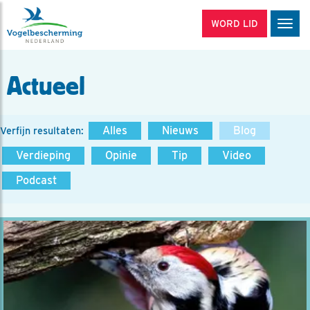
WORD LID
Men
Actueel
Alles
Nieuws
Blog
Verfijn resultaten:
Verdieping
Opinie
Tip
Video
Podcast