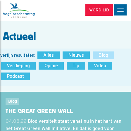
WORD LID
Men
Actueel
Alles
Nieuws
Blog
Verfijn resultaten:
Verdieping
Opinie
Tip
Video
Podcast
Blog
THE GREAT GREEN WALL
04.08.22
Biodiversiteit staat vanaf nu in het hart van
het Great Green Wall Initiative. En dat is goed voor