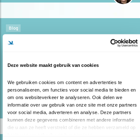
Blog
POLDEREN IN BURKINA?
02.09.16
Wij denken dat in Nederland het poldermodel
is uitgevonden. Maar ik weet niet zo zeker of die eer
ons toekomt. In Burkina Faso maakte ik deel uit van een
Deze website maakt gebruik van cookies
ultiem ‘poldermodel’, maar dan in de Sahel. Zo..
We gebruiken cookies om content en advertenties te 
personaliseren, om functies voor social media te bieden en 
lees meer
om ons websiteverkeer te analyseren. Ook delen we 
Door Daniëlle van Oijen
informatie over uw gebruik van onze site met onze partners 
voor social media, adverteren en analyse. Deze partners 
kunnen deze gegevens combineren met andere informatie 
die u aan ze heeft verstrekt of die ze hebben verzameld op 
basis van uw gebruik van hun services.