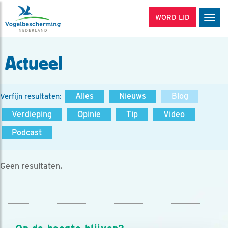
WORD LID
Men
Actueel
Alles
Nieuws
Blog
Verfijn resultaten:
Verdieping
Opinie
Tip
Video
Podcast
Geen resultaten.