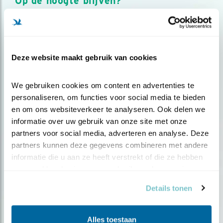
Op de hoogte blijven?
Meld je aan en ontvang nieuws, inspiratie, acties en tips
over vogels en activiteiten van Vogelbescherming.
AANMELDEN VOGELNIEUWS
Deze website maakt gebruik van cookies
Volg ons via social media
We gebruiken cookies om content en advertenties te 
personaliseren, om functies voor social media te bieden 
en om ons websiteverkeer te analyseren. Ook delen we 
informatie over uw gebruik van onze site met onze 
partners voor social media, adverteren en analyse. Deze 
partners kunnen deze gegevens combineren met andere 
informatie die u aan ze heeft verstrekt of die ze hebben 
verzameld op basis van uw gebruik van hun services.
Details tonen
Alles toestaan