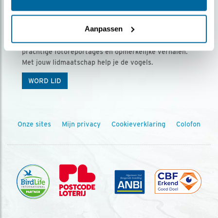
Ontvang 5 x Vogels voor € 36,00 per jaar
Aanpassen
Vogels is het tijdschrift voor onze leden, met
prachtige fotoreportages en opmerkelijke verhalen.
Met jouw lidmaatschap help je de vogels.
WORD LID
Onze sites
Mijn privacy
Cookieverklaring
Colofon