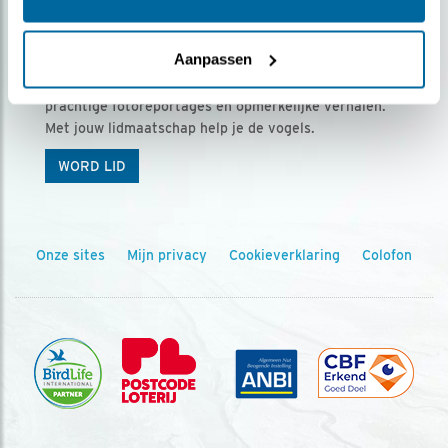
Ontvang 5 x Vogels voor € 36,00 per jaar
Aanpassen
Vogels is het tijdschrift voor onze leden, met
prachtige fotoreportages en opmerkelijke verhalen.
Met jouw lidmaatschap help je de vogels.
WORD LID
Onze sites
Mijn privacy
Cookieverklaring
Colofon