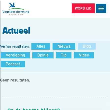
WORD LID
Men
Actueel
Alles
Nieuws
Blog
Verfijn resultaten:
Verdieping
Opinie
Tip
Video
Podcast
Geen resultaten.