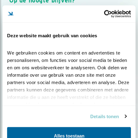
Op de hoogte blijven?
Meld je aan en ontvang nieuws, inspiratie, acties en tips
over vogels en activiteiten van Vogelbescherming.
AANMELDEN VOGELNIEUWS
Deze website maakt gebruik van cookies
Volg ons via social media
We gebruiken cookies om content en advertenties te 
personaliseren, om functies voor social media te bieden 
en om ons websiteverkeer te analyseren. Ook delen we 
informatie over uw gebruik van onze site met onze 
partners voor social media, adverteren en analyse. Deze 
partners kunnen deze gegevens combineren met andere 
informatie die u aan ze heeft verstrekt of die ze hebben 
verzameld op basis van uw gebruik van hun services.
Details tonen
Alles toestaan