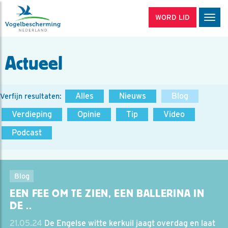
WORD LID
Men
Actueel
Alles
Nieuws
Blog
Verfijn resultaten:
Verdieping
Opinie
Tip
Video
Podcast
Blog
EEN FEE OM TE ZIEN, EEN BALLERINA IN
DE ..
21.05.24
De Engelse witte kerkuil jaagt overdag en laat