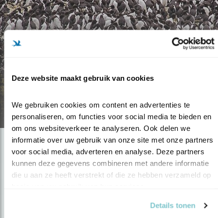
Blog
RATHLIN: RUIG
Deze website maakt gebruik van cookies
VOGELEILAND
We gebruiken cookies om content en advertenties te 
09.08.17
personaliseren, om functies voor social media te bieden en 
om ons websiteverkeer te analyseren. Ook delen we 
informatie over uw gebruik van onze site met onze partners 
voor social media, adverteren en analyse. Deze partners 
kunnen deze gegevens combineren met andere informatie 
die u aan ze heeft verstrekt of die ze hebben verzameld op 
basis van uw gebruik van hun services.
Details tonen