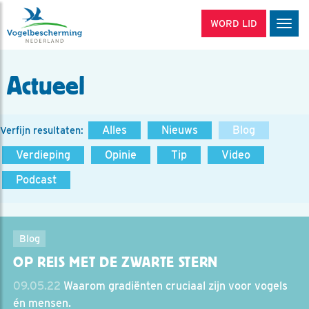
WORD LID
Men
Actueel
Alles
Nieuws
Blog
Verfijn resultaten:
Verdieping
Opinie
Tip
Video
Podcast
Blog
OP REIS MET DE ZWARTE STERN
09.05.22
Waarom gradiënten cruciaal zijn voor vogels
én mensen.