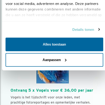
voor social media, adverteren en analyse. Deze partners 
kunnen deze gegevens combineren met andere informatie 
Volg ons via social media
die u aan ze heeft verstrekt of die ze hebben verzameld op 
basis van uw gebruik van hun services.
Details tonen
Alles toestaan
Aanpassen
Ontvang 5 x Vogels voor € 36,00 per jaar
Vogels is het tijdschrift voor onze leden, met
prachtige fotoreportages en opmerkelijke verhalen.