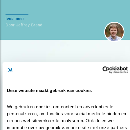
lees meer
Door Jeffrey Brand
Deze website maakt gebruik van cookies
Op de hoogte blijven?
Meld je aan en ontvang nieuws, inspiratie, acties en tips
We gebruiken cookies om content en advertenties te 
over vogels en activiteiten van Vogelbescherming.
personaliseren, om functies voor social media te bieden en 
om ons websiteverkeer te analyseren. Ook delen we 
AANMELDEN VOGELNIEUWS
informatie over uw gebruik van onze site met onze partners 