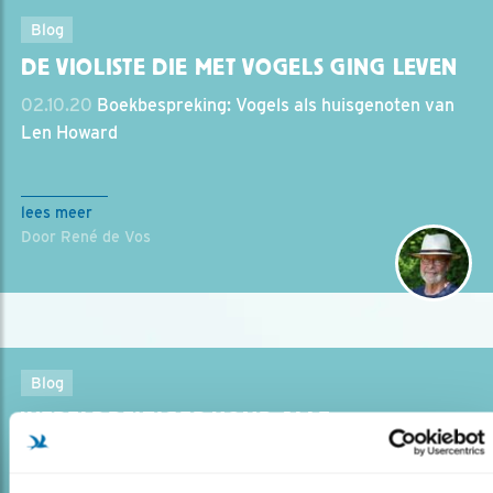
Blog
DE VIOLISTE DIE MET VOGELS GING LEVEN
02.10.20
Boekbespreking: Vogels als huisgenoten van
Len Howard
lees meer
Door René de Vos
Blog
WERELDREIZIGER VOND ALLE
PINGUÏNSOORTEN
01.07.20
Het was een missie van 40 jaar. Toen had Otto