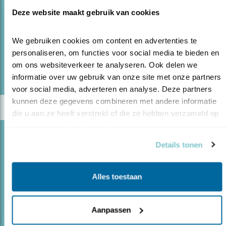
Plantema alle pinguïnsoorten ter wereld
Deze website maakt gebruik van cookies
gefotografeerd.
We gebruiken cookies om content en advertenties te 
personaliseren, om functies voor social media te bieden en 
lees meer
om ons websiteverkeer te analyseren. Ook delen we 
Door René de Vos
informatie over uw gebruik van onze site met onze partners 
voor social media, adverteren en analyse. Deze partners 
kunnen deze gegevens combineren met andere informatie 
die u aan ze heeft verstrekt of die ze hebben verzameld op 
basis van uw gebruik van hun services.
Blog
Details tonen
DE WANDELAAR, DE VOGELS EN HET
OFFER
Alles toestaan
06.12.19
In dit winterverhaal rust een zware
verantwoordelijkheid op vogelschouders.
Aanpassen