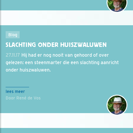
Blog
SLACHTING ONDER HUISZWALUWEN
27.11.17
Hij had er nog nooit van gehoord of over
gelezen: een steenmarter die een slachting aanricht
onder huiszwaluwen.
lees meer
Door René de Vos