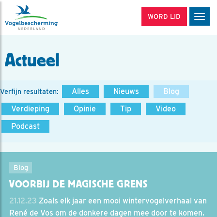
WORD LID
Men
Actueel
Alles
Nieuws
Blog
Verfijn resultaten:
Verdieping
Opinie
Tip
Video
Podcast
Blog
VOORBIJ DE MAGISCHE GRENS
21.12.23
Zoals elk jaar een mooi wintervogelverhaal van
René de Vos om de donkere dagen mee door te komen.