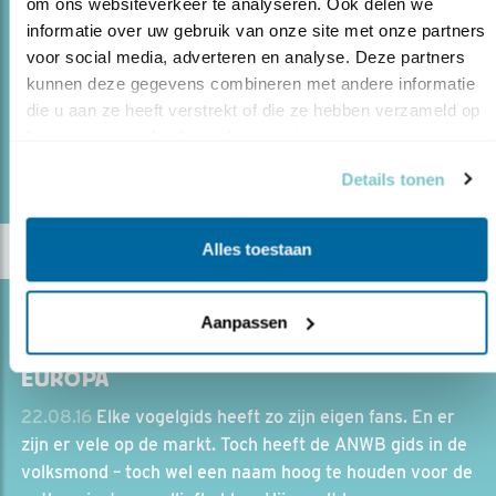
om ons websiteverkeer te analyseren. Ook delen we 
03.09.16
Zaterdag 3 september 2016 heeft de Heer
informatie over uw gebruik van onze site met onze partners 
Höcker uit Dordrecht de allereerste Zeiss Conquest
voor social media, adverteren en analyse. Deze partners 
Gavia 85 telescoop in gebruik genomen.
kunnen deze gegevens combineren met andere informatie 
die u aan ze heeft verstrekt of die ze hebben verzameld op 
basis van uw gebruik van hun services.
lees meer
Door Martijn Overbeeke
Details tonen
Alles toestaan
Blog
Aanpassen
NIEUWE DRUK: ANWB VOGELGIDS VAN
EUROPA
22.08.16
Elke vogelgids heeft zo zijn eigen fans. En er
zijn er vele op de markt. Toch heeft de ANWB gids in de
volksmond – toch wel een naam hoog te houden voor de