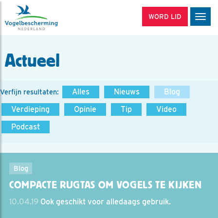
WORD LID
Men
Actueel
Alles
Nieuws
Blog
Verfijn resultaten:
Verdieping
Opinie
Tip
Video
Podcast
Blog
COMPACTE RUGTAS OM VOGELS TE KIJKEN
10.04.19
Ook geschikt voor alledaags gebruik.