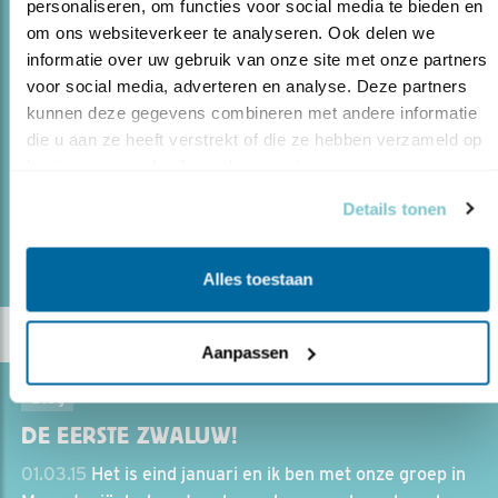
personaliseren, om functies voor social media te bieden en 
om ons websiteverkeer te analyseren. Ook delen we 
21.07.16
Trekvogels houden zich niet aan grenzen.
informatie over uw gebruik van onze site met onze partners 
Vogelbescherming werkt daarom nauw samen met
voor social media, adverteren en analyse. Deze partners 
natuurbeschermers langs de gehele trekroute van
kunnen deze gegevens combineren met andere informatie 
Europa naar Afrika. Daniëlle van Oijen van
die u aan ze heeft verstrekt of die ze hebben verzameld op 
Vogelbescherming trok t..
basis van uw gebruik van hun services.
Details tonen
lees meer
Door Daniëlle van Oijen
Alles toestaan
Aanpassen
Blog
DE EERSTE ZWALUW!
01.03.15
Het is eind januari en ik ben met onze groep in