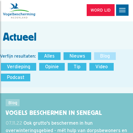
WORD LID
Men
Actueel
Alles
Nieuws
Blog
Verfijn resultaten:
Verdieping
Opinie
Tip
Video
Podcast
Blog
VOGELS BESCHERMEN IN SENEGAL
07.11.22
Ook grutto's beschermen in hun
overwinteringsgebied - mét hulp van dorpsbewoners en