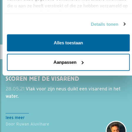
over Waddennatuur.
die u aan ze heeft verstrekt of die ze hebben verzameld op 
basis van uw gebruik van hun services.
lees meer
Details tonen
Door Kirsten Dorrestijn
Alles toestaan
Aanpassen
Blog
SCOREN MET DE VISAREND
28.05.21
Vlak voor zijn neus duikt een visarend in het
water.
lees meer
Door Ruwan Aluvihare