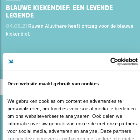
BLAUWE KIEKENDIEF: EEN LEVENDE
LEGENDE
04.08.21
Ruwan Aluvihare heeft ontzag voor de blauwe
kiekendief.
lees meer
Door Ruwan Aluvihare
Deze website maakt gebruik van cookies
We gebruiken cookies om content en advertenties te 
Blog
personaliseren, om functies voor social media te bieden en 
DOMPEL JE ONDER IN DE
om ons websiteverkeer te analyseren. Ook delen we 
WADDENNATUUR
informatie over uw gebruik van onze site met onze partners 
voor social media, adverteren en analyse. Deze partners 
13.07.21
Dwaalfilm Wadden: nieuwe minidocumentaires
kunnen deze gegevens combineren met andere informatie 