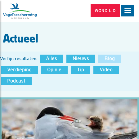
WORD LID
Men
Actueel
Alles
Nieuws
Blog
Verfijn resultaten:
Verdieping
Opinie
Tip
Video
Podcast