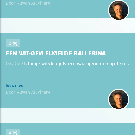
Door Ruwan Aluvihare
Blog
EEN WIT-GEVLEUGELDE BALLERINA
03.09.21
Jonge witvleugelstern waargenomen op Texel.
lees meer
Door Ruwan Aluvihare
Blog