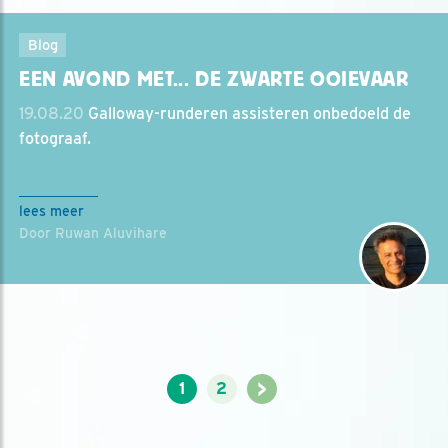
Blog
EEN AVOND MET... DE ZWARTE OOIEVAAR
19.08.20
Galloway-runderen assisteren onbedoeld de
fotograaf.
lees meer
Door Ruwan Aluvihare
>
1
2