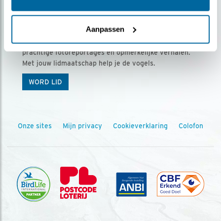
Ontvang 5 x Vogels voor € 36,00 per jaar
Aanpassen
Vogels is het tijdschrift voor onze leden, met
prachtige fotoreportages en opmerkelijke verhalen.
Met jouw lidmaatschap help je de vogels.
WORD LID
Onze sites
Mijn privacy
Cookieverklaring
Colofon