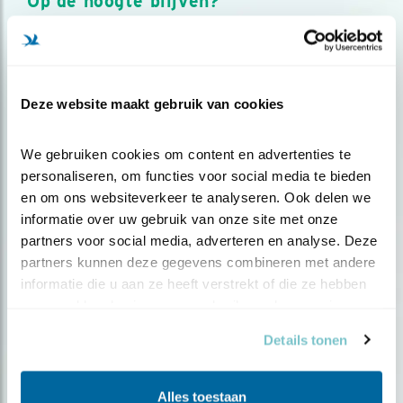
Op de hoogte blijven?
Meld je aan en ontvang nieuws, inspiratie, acties en tips
over vogels en activiteiten van Vogelbescherming.
AANMELDEN VOGELNIEUWS
Deze website maakt gebruik van cookies
Volg ons via social media
We gebruiken cookies om content en advertenties te 
personaliseren, om functies voor social media te bieden 
en om ons websiteverkeer te analyseren. Ook delen we 
informatie over uw gebruik van onze site met onze 
partners voor social media, adverteren en analyse. Deze 
partners kunnen deze gegevens combineren met andere 
informatie die u aan ze heeft verstrekt of die ze hebben 
verzameld op basis van uw gebruik van hun services.
Details tonen
Alles toestaan