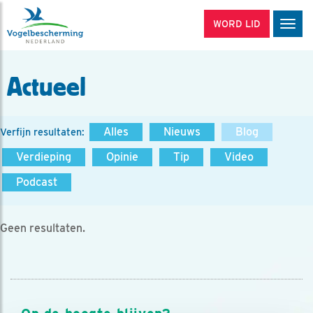
WORD LID
Men
Actueel
Alles
Nieuws
Blog
Verfijn resultaten:
Verdieping
Opinie
Tip
Video
Podcast
Geen resultaten.