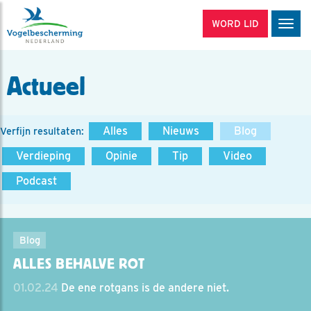
WORD LID
Men
Actueel
Alles
Nieuws
Blog
Verfijn resultaten:
Verdieping
Opinie
Tip
Video
Podcast
Blog
ALLES BEHALVE ROT
01.02.24
De ene rotgans is de andere niet.