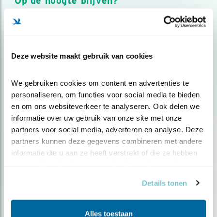
Op de hoogte blijven?
Meld je aan en ontvang nieuws, inspiratie, acties en tips
over vogels en activiteiten van Vogelbescherming.
AANMELDEN VOGELNIEUWS
Deze website maakt gebruik van cookies
Volg ons via social media
We gebruiken cookies om content en advertenties te 
personaliseren, om functies voor social media te bieden 
en om ons websiteverkeer te analyseren. Ook delen we 
informatie over uw gebruik van onze site met onze 
partners voor social media, adverteren en analyse. Deze 
partners kunnen deze gegevens combineren met andere 
informatie die u aan ze heeft verstrekt of die ze hebben 
verzameld op basis van uw gebruik van hun services.
Details tonen
Alles toestaan