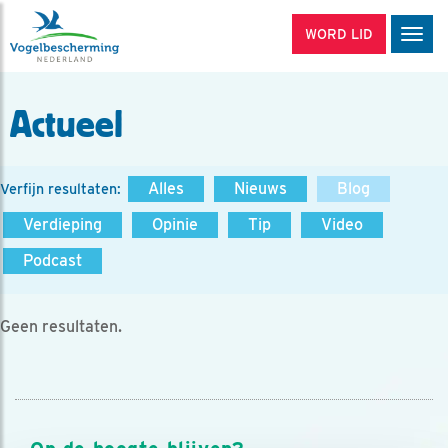
WORD LID
Men
Actueel
Alles
Nieuws
Blog
Verfijn resultaten:
Verdieping
Opinie
Tip
Video
Podcast
Geen resultaten.