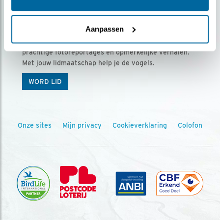
Ontvang 5 x Vogels voor € 36,00 per jaar
Aanpassen
Vogels is het tijdschrift voor onze leden, met
prachtige fotoreportages en opmerkelijke verhalen.
Met jouw lidmaatschap help je de vogels.
WORD LID
Onze sites
Mijn privacy
Cookieverklaring
Colofon