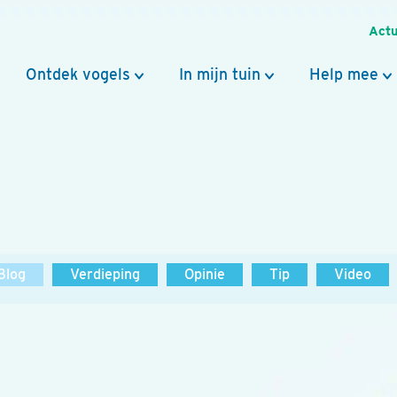
Actu
Ontdek vogels
In mijn tuin
Help mee
Blog
Verdieping
Opinie
Tip
Video