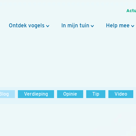
Actu
Ontdek vogels
In mijn tuin
Help mee
Blog
Verdieping
Opinie
Tip
Video