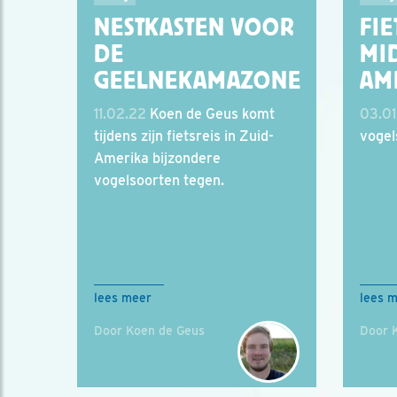
NESTKASTEN VOOR
FI
DE
MI
GEELNEKAMAZONE
AM
11.02.22
Koen de Geus komt
03.01
tijdens zijn fietsreis in Zuid-
vogel
Amerika bijzondere
vogelsoorten tegen.
lees meer
lees 
Door Koen de Geus
Door 