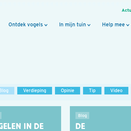
Actu
Ontdek vogels
In mijn tuin
Help mee
Blog
Verdieping
Opinie
Tip
Video
Blog
GELEN IN DE
DE