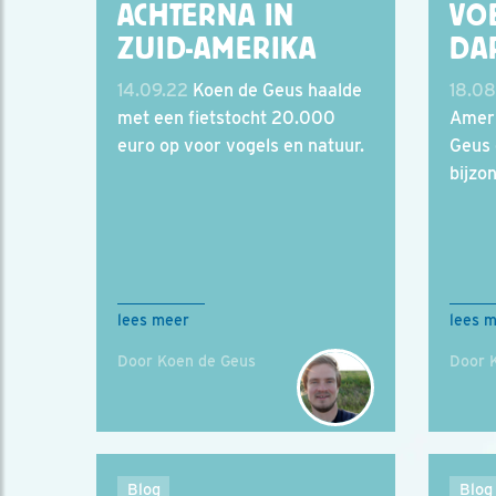
ACHTERNA IN
VO
ZUID-AMERIKA
DA
14.09.22
Koen de Geus haalde
18.08
met een fietstocht 20.000
Ameri
euro op voor vogels en natuur.
Geus 
bijzo
lees meer
lees 
Door Koen de Geus
Door 
Blog
Blog