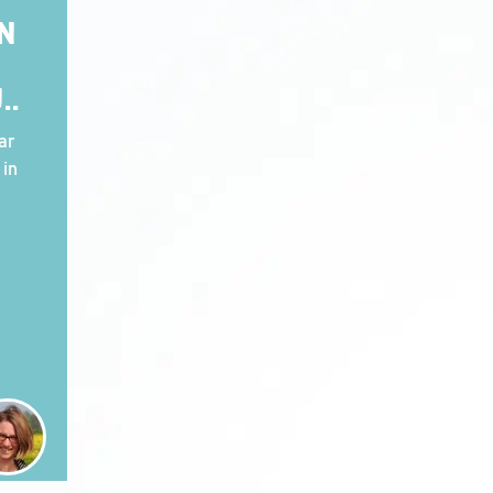
AN
..
ar
 in