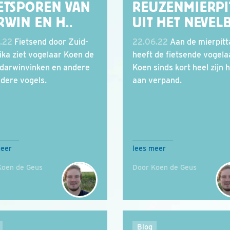
ETSPOREN VAN
REUZENMIERPI
RWIN EN H..
UIT HET NEVEL
.22
Fietsend door Zuid-
22.06.22
Aan de mierpitt
ka ziet vogelaar Koen de
heeft de fietsende vogela
darwinvinken en andere
Koen sinds kort heel zijn 
ndere vogels.
aan verpand.
meer
lees meer
Koen de Geus
Door Koen de Geus
Blog