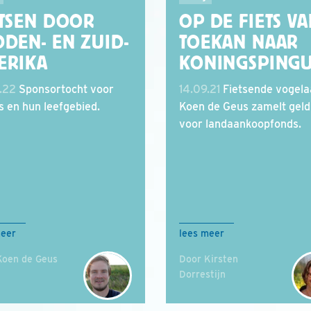
ETSEN DOOR
OP DE FIETS V
DDEN- EN ZUID-
TOEKAN NAAR
ERIKA
KONINGSPINGU
.22
Sponsortocht voor
14.09.21
Fietsende vogela
s en hun leefgebied.
Koen de Geus zamelt geld
voor landaankoopfonds.
meer
lees meer
Koen de Geus
Door Kirsten
Dorrestijn