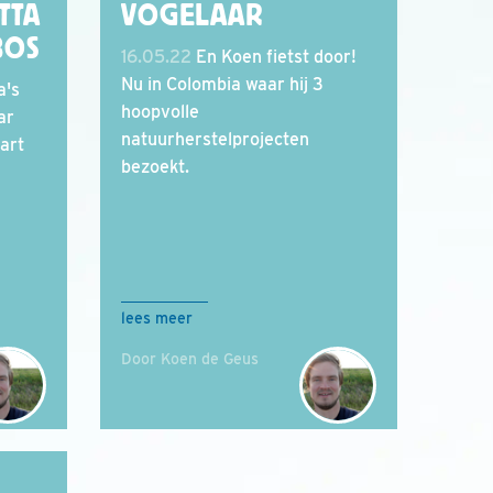
TTA
VOGELAAR
BOS
16.05.22
En Koen fietst door!
Nu in Colombia waar hij 3
a's
hoopvolle
ar
natuurherstelprojecten
hart
bezoekt.
lees meer
Door Koen de Geus