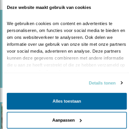
Deze website maakt gebruik van cookies
Blog
We gebruiken cookies om content en advertenties te 
BLIJ WACHTEN OP DE MEESTERBEDRIEGER
personaliseren, om functies voor social media te bieden en 
om ons websiteverkeer te analyseren. Ook delen we 
29.03.18
De favoriete voorjaarswaarneming van Chris-
informatie over uw gebruik van onze site met onze partners 
Jan van der Heijden: de koekoek.
voor social media, adverteren en analyse. Deze partners 
kunnen deze gegevens combineren met andere informatie 
die u aan ze heeft verstrekt of die ze hebben verzameld op 
lees meer
basis van uw gebruik van hun services.
Door Chris van der Heijden
Details tonen
Alles toestaan
Aanpassen