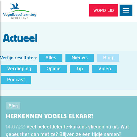
WORD LID
Men
Actueel
Alles
Nieuws
Blog
Verfijn resultaten:
Verdieping
Opinie
Tip
Video
Podcast
Blog
HERKENNEN VOGELS ELKAAR?
14.07.22
Veel beleefdelente-kuikens vliegen nu uit. Wat
gebeurt er dan met ze? Blijven ze een tijdje samen?