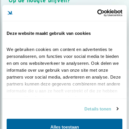
Op de hoogte blijven?
Meld je aan en ontvang nieuws, inspiratie, acties en tips
over vogels en activiteiten van Vogelbescherming.
AANMELDEN VOGELNIEUWS
Deze website maakt gebruik van cookies
Volg ons via social media
We gebruiken cookies om content en advertenties te 
personaliseren, om functies voor social media te bieden 
en om ons websiteverkeer te analyseren. Ook delen we 
informatie over uw gebruik van onze site met onze 
partners voor social media, adverteren en analyse. Deze 
partners kunnen deze gegevens combineren met andere 
informatie die u aan ze heeft verstrekt of die ze hebben 
verzameld op basis van uw gebruik van hun services.
Details tonen
Alles toestaan