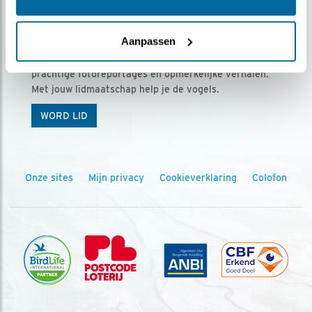
Ontvang 5 x Vogels voor € 36,00 per jaar
Aanpassen
Vogels is het tijdschrift voor onze leden, met
prachtige fotoreportages en opmerkelijke verhalen.
Met jouw lidmaatschap help je de vogels.
WORD LID
Onze sites
Mijn privacy
Cookieverklaring
Colofon