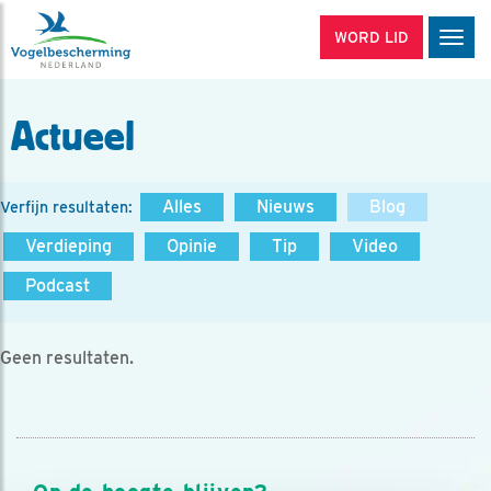
WORD LID
Men
Actueel
Alles
Nieuws
Blog
Verfijn resultaten:
Verdieping
Opinie
Tip
Video
Podcast
Geen resultaten.