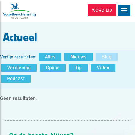
WORD LID
Men
Actueel
Alles
Nieuws
Blog
Verfijn resultaten:
Verdieping
Opinie
Tip
Video
Podcast
Geen resultaten.