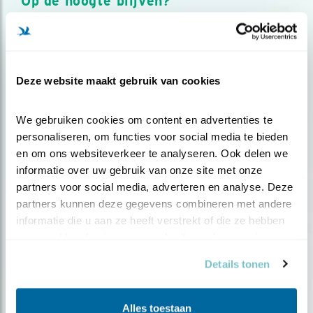
Op de hoogte blijven?
Meld je aan en ontvang nieuws, inspiratie, acties en tips
over vogels en activiteiten van Vogelbescherming.
AANMELDEN VOGELNIEUWS
Deze website maakt gebruik van cookies
Volg ons via social media
We gebruiken cookies om content en advertenties te 
personaliseren, om functies voor social media te bieden 
en om ons websiteverkeer te analyseren. Ook delen we 
informatie over uw gebruik van onze site met onze 
partners voor social media, adverteren en analyse. Deze 
partners kunnen deze gegevens combineren met andere 
informatie die u aan ze heeft verstrekt of die ze hebben 
verzameld op basis van uw gebruik van hun services.
Details tonen
Alles toestaan