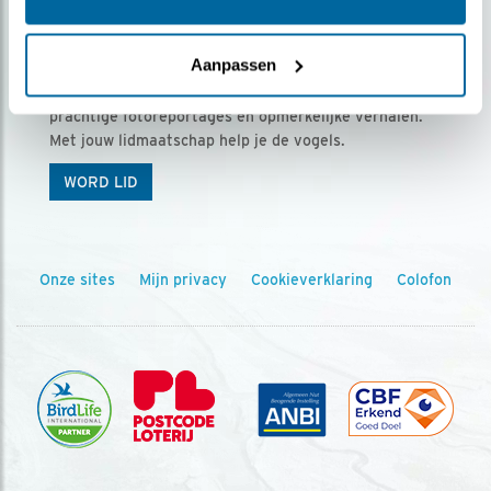
Ontvang 5 x Vogels voor € 36,00 per jaar
Aanpassen
Vogels is het tijdschrift voor onze leden, met
prachtige fotoreportages en opmerkelijke verhalen.
Met jouw lidmaatschap help je de vogels.
WORD LID
Onze sites
Mijn privacy
Cookieverklaring
Colofon