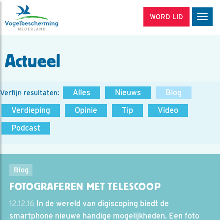
WORD LID
Men
Actueel
Alles
Nieuws
Blog
Verfijn resultaten:
Verdieping
Opinie
Tip
Video
Podcast
Blog
FOTOGRAFEREN MET TELESCOOP
12.12.16
In de wereld van digiscoping biedt de
smartphone nieuwe handige mogelijkheden. Een foto