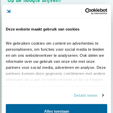
Op de hoogte blijven?
Meld je aan en ontvang nieuws, inspiratie, acties en tips
over vogels en activiteiten van Vogelbescherming.
AANMELDEN VOGELNIEUWS
Deze website maakt gebruik van cookies
Volg ons via social media
We gebruiken cookies om content en advertenties te 
personaliseren, om functies voor social media te bieden 
en om ons websiteverkeer te analyseren. Ook delen we 
informatie over uw gebruik van onze site met onze 
partners voor social media, adverteren en analyse. Deze 
partners kunnen deze gegevens combineren met andere 
informatie die u aan ze heeft verstrekt of die ze hebben 
verzameld op basis van uw gebruik van hun services.
Details tonen
Alles toestaan