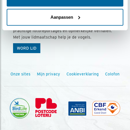
Ontvang 5 x Vogels voor € 36,00 per jaar
Aanpassen
Vogels is het tijdschrift voor onze leden, met
prachtige fotoreportages en opmerkelijke verhalen.
Met jouw lidmaatschap help je de vogels.
WORD LID
Onze sites
Mijn privacy
Cookieverklaring
Colofon