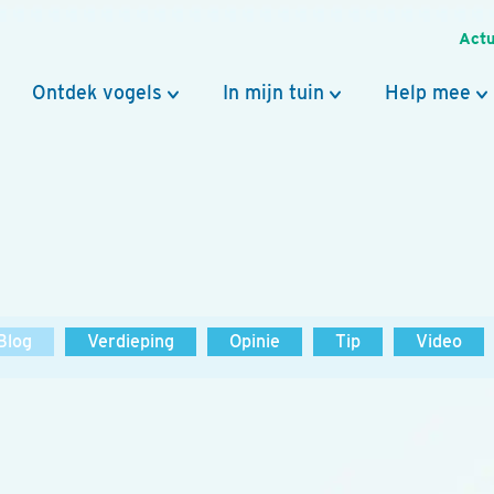
Actu
Ontdek vogels
In mijn tuin
Help mee
Blog
Verdieping
Opinie
Tip
Video