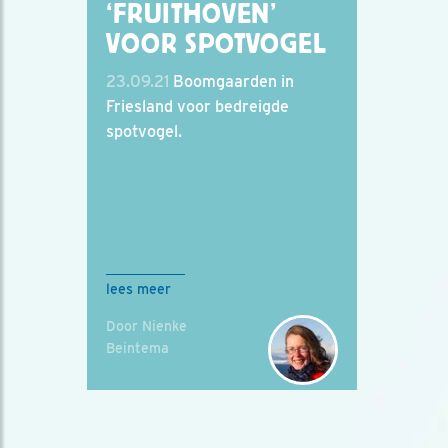
‘FRUITHOVEN’
VOOR SPOTVOGEL
23.09.21
Boomgaarden in
Friesland voor bedreigde
spotvogel.
lees meer
Door Nienke
Beintema